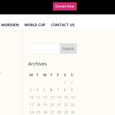
Donate Now
 MORISIEN
WORLD CUP
CONTACT US
Archives
a
M
T
W
T
F
S
S
1
2
3
4
5
6
7
8
9
10
11
12
13
14
15
16
17
18
19
20
21
22
23
24
25
26
27
28
29
30