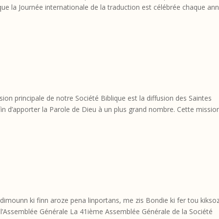
s que la Journée internationale de la traduction est célébrée chaque an
ion principale de notre Société Biblique est la diffusion des Saintes
fin d’apporter la Parole de Dieu à un plus grand nombre. Cette missio
 dimounn ki finn aroze pena linportans, me zis Bondie ki fer tou kikso
de l’Assemblée Générale La 41ième Assemblée Générale de la Société